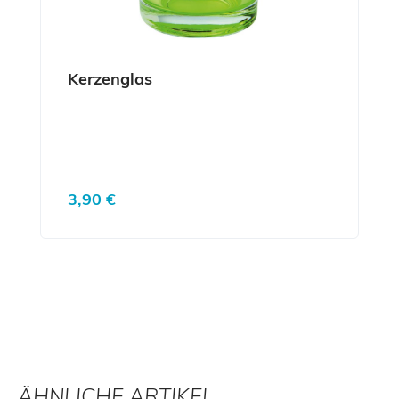
Kerzenglas
Regulärer Preis:
3,90 €
ÄHNLICHE ARTIKEL