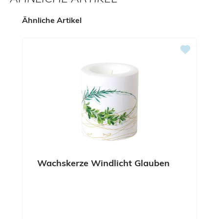
Produktgalerie überspringen
Ähnliche Artikel
Wachskerze Windlicht Glauben