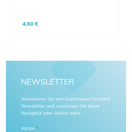
Regulärer Preis:
4,60 €
NEWSLETTER
Abonnieren Sie den kostenlosen Praisent
Newsletter und verpassen Sie keine
Neuigkeit oder Aktion mehr.
Aktion
*