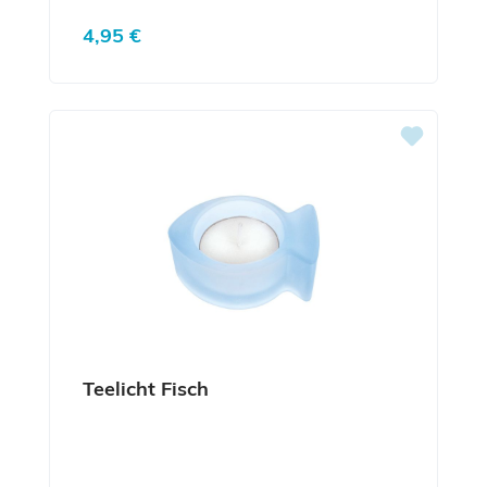
Regulärer Preis:
4,95 €
Teelicht Fisch