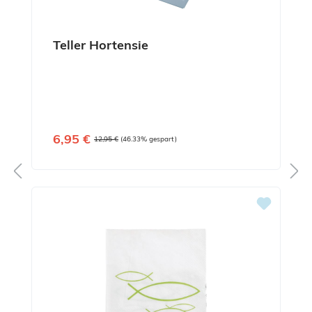
Teller Hortensie
Verkaufspreis:
6,95 €
Regulärer Preis:
12,95 €
(46.33% gespart)