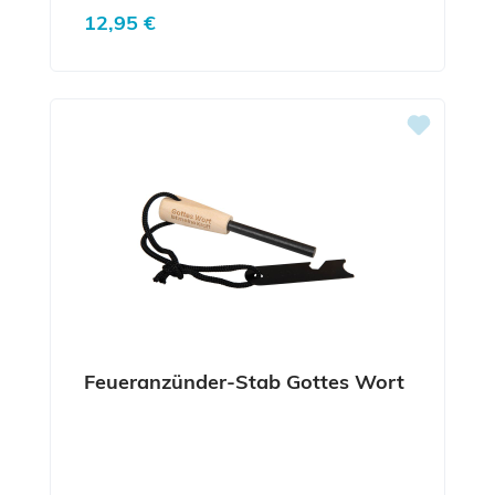
Regulärer Preis:
12,95 €
Feueranzünder-Stab Gottes Wort