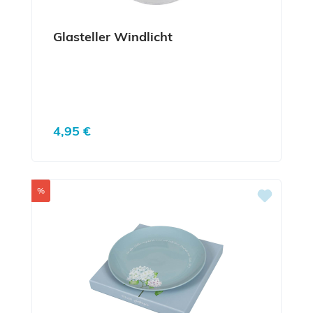
Glasteller Windlicht
Regulärer Preis:
4,95 €
Rabatt
%