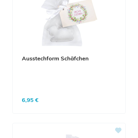
Ausstechform Schäfchen
Regulärer Preis:
6,95 €