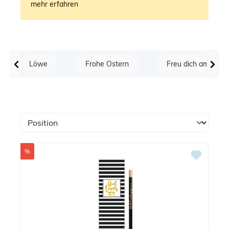
mehr erfahren
Löwe
Frohe Ostern
Freu dich am Herr
Rabatt
%