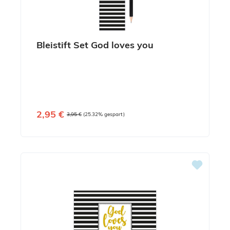
Bleistift Set God loves you
Verkaufspreis:
2,95 €
Regulärer Preis:
3,95 €
(25.32% gespart)