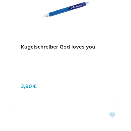
Kugelschreiber God loves you
Regulärer Preis:
3,90 €