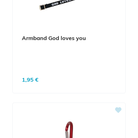
Armband God loves you
Regulärer Preis:
1,95 €