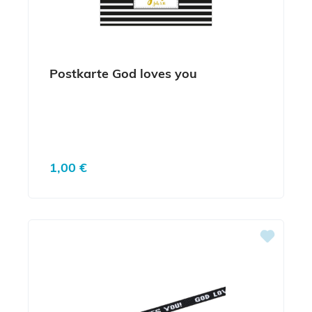
Postkarte God loves you
Regulärer Preis:
1,00 €