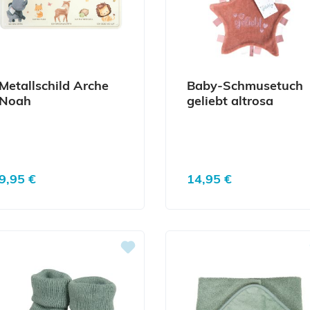
Metallschild Arche
Baby-Schmusetuch
Noah
geliebt altrosa
Regulärer Preis:
Regulärer Preis:
9,95 €
14,95 €