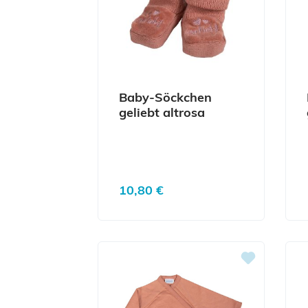
Baby-Söckchen
geliebt altrosa
Regulärer Preis:
10,80 €