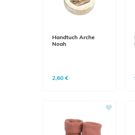
Handtuch Arche
Noah
Regulärer Preis:
2,60 €