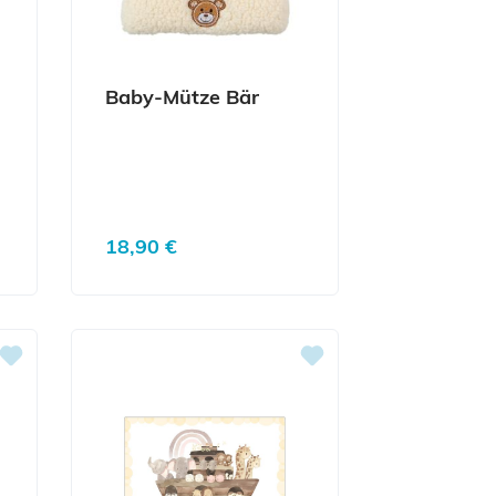
Baby-Mütze Bär
Regulärer Preis:
18,90 €