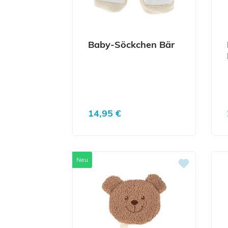
Baby-Söckchen Bär
Regulärer Preis:
14,95 €
Neu