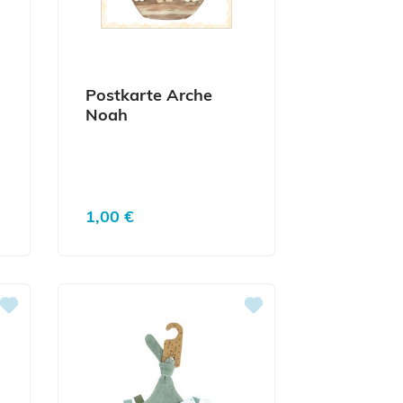
Postkarte Arche
Noah
Regulärer Preis:
1,00 €