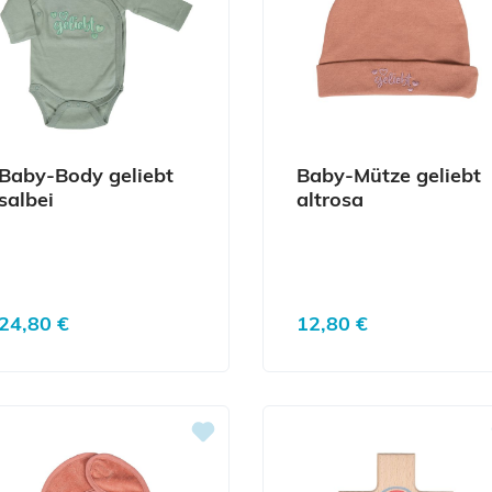
Baby-Body geliebt
Baby-Mütze geliebt
salbei
altrosa
Regulärer Preis:
Regulärer Preis:
24,80 €
12,80 €