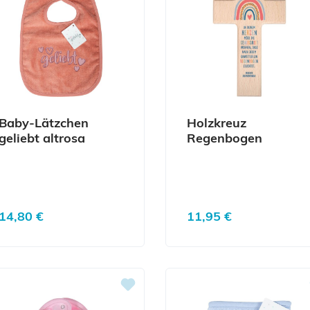
Baby-Lätzchen
Holzkreuz
geliebt altrosa
Regenbogen
Regulärer Preis:
Regulärer Preis:
14,80 €
11,95 €