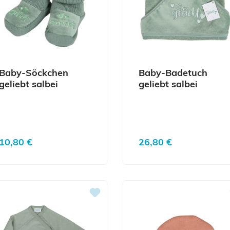
Baby-Söckchen
Baby-Badetuch
geliebt salbei
geliebt salbei
Regulärer Preis:
Regulärer Preis:
10,80 €
26,80 €