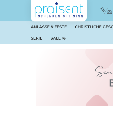
m Hauptinhalt springen
Zur Suche springen
Zur Hauptnavigation springen
ANLÄSSE & FESTE
CHRISTLICHE GES
SERIE
SALE %