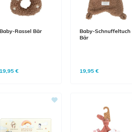
Baby-Rassel Bär
Baby-Schnuffeltuch
Bär
Regulärer Preis:
Regulärer Preis:
19,95 €
19,95 €