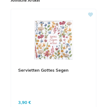
Produktgalerie überspringen
Ähnliche Artikel
Servietten Gottes Segen
Regulärer Preis:
3,90 €