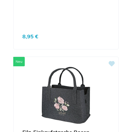
Regulärer Preis:
8,95 €
Neu