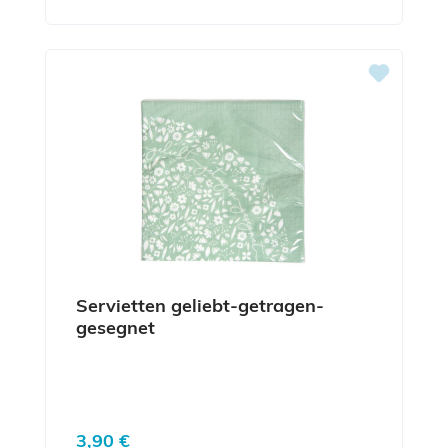
Servietten geliebt-getragen-
gesegnet
Regulärer Preis:
3,90 €