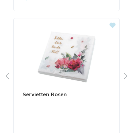
Servietten Rosen
Regulärer Preis: