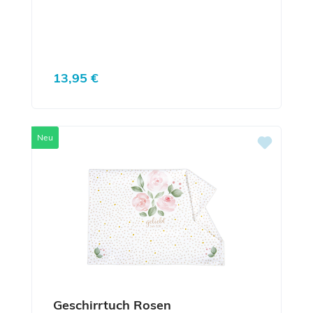
Regulärer Preis:
13,95 €
Neu
Geschirrtuch Rosen