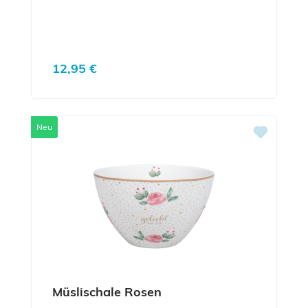
Regulärer Preis:
12,95 €
Neu
Müslischale Rosen