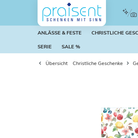
m Hauptinhalt springen
Zur Suche springen
Zur Hauptnavigation springen
ANLÄSSE & FESTE
CHRISTLICHE GES
SERIE
SALE %
Übersicht
Christliche Geschenke
Ge
Bildergalerie überspringen