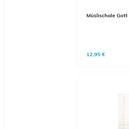
Müslischale Gott 
Regulärer Preis:
12,95 €