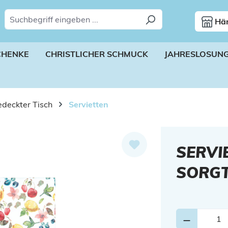
Hän
CHENKE
CHRISTLICHER SCHMUCK
JAHRESLOSUN
deckter Tisch
Servietten
SERVI
SORGT