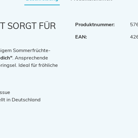
T SORGT FÜR
Produktnummer:
57
EAN:
42
chigem Sommerfrüchte-
 dich"
. Ansprechende
ingsel. Ideal für fröhliche
issue
llt in Deutschland