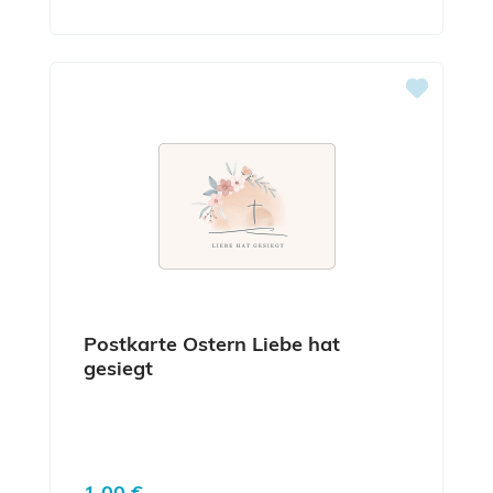
Postkarte Ostern Liebe hat
gesiegt
Regulärer Preis:
1,00 €