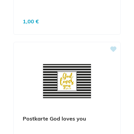
Regulärer Preis:
1,00 €
Postkarte God loves you