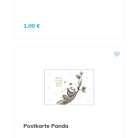
Regulärer Preis:
1,00 €
Postkarte Panda