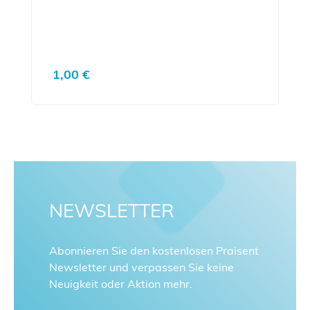
Regulärer Preis:
1,00 €
NEWSLETTER
Abonnieren Sie den kostenlosen Praisent
Newsletter und verpassen Sie keine
Neuigkeit oder Aktion mehr.