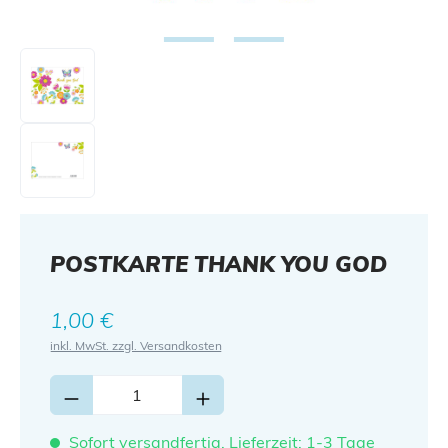
POSTKARTE THANK YOU GOD
Regulärer Preis:
1,00 €
inkl. MwSt. zzgl. Versandkosten
Sofort versandfertig, Lieferzeit: 1-3 Tage