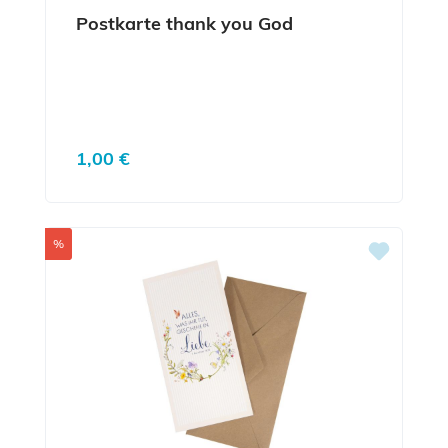
Postkarte thank you God
Regulärer Preis:
1,00 €
Rabatt
%