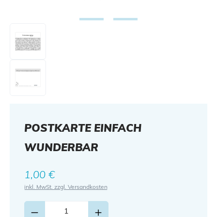
POSTKARTE EINFACH
WUNDERBAR
Regulärer Preis:
1,00 €
inkl. MwSt. zzgl. Versandkosten