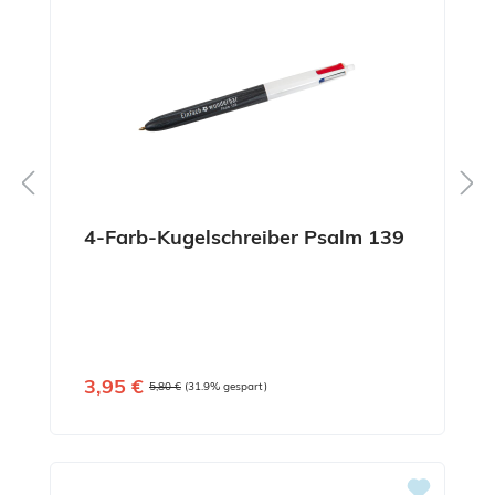
4-Farb-Kugelschreiber Psalm 139
Verkaufspreis:
3,95 €
Regulärer Preis:
5,80 €
(31.9% gespart)