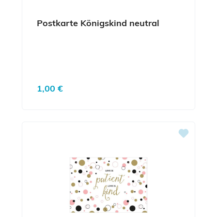
Postkarte Königskind neutral
Regulärer Preis:
1,00 €