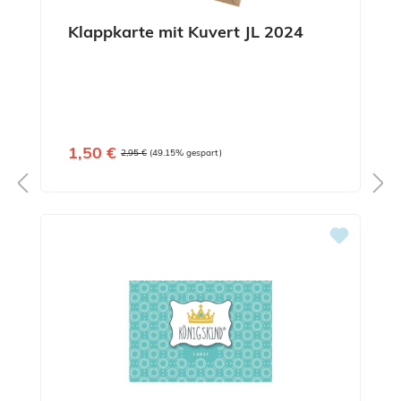
Klappkarte mit Kuvert JL 2024
Verkaufspreis:
1,50 €
Regulärer Preis:
2,95 €
(49.15% gespart)