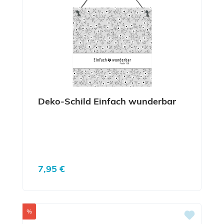
Deko-Schild Einfach wunderbar
Regulärer Preis:
7,95 €
Rabatt
%