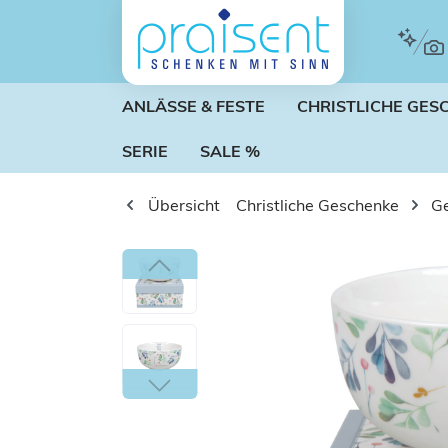
m Hauptinhalt springen
Zur Suche springen
Zur Hauptnavigation springen
ANLÄSSE & FESTE
CHRISTLICHE GES
SERIE
SALE %
Übersicht
Christliche Geschenke
Ge
Bildergalerie überspringen