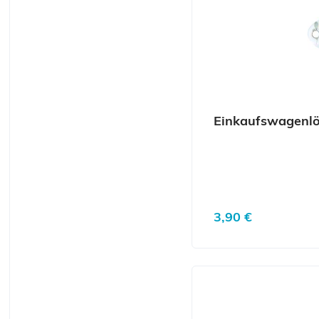
Einkaufswagenlö
Regulärer Preis:
3,90 €