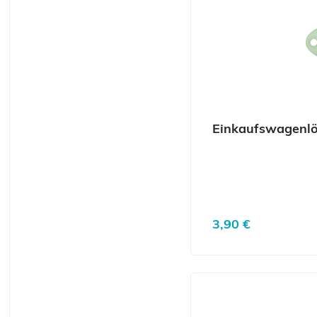
Einkaufswagenlö
Regulärer Preis:
3,90 €