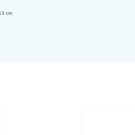
 13 cm
x
Produktgalerie überspr