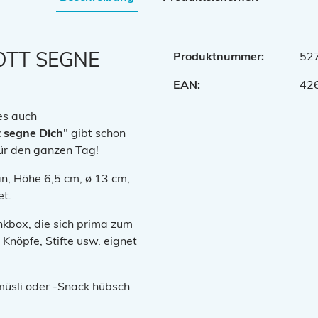
OTT SEGNE
Produktnummer:
52
EAN:
42
es auch
t segne Dich
" gibt schon
ür den ganzen Tag!
an, Höhe 6,5 cm, ø 13 cm,
et.
kbox, die sich prima zum
Knöpfe, Stifte usw. eignet
üsli oder -Snack hübsch