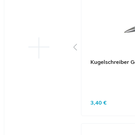
Kugelschreiber G
Regulärer Preis:
3,40 €