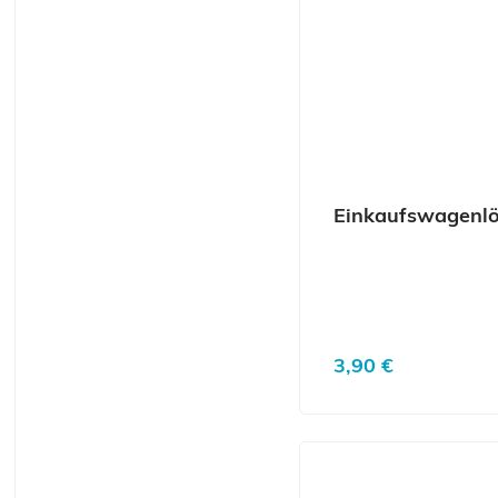
Einkaufswagenlös
Regulärer Preis:
3,90 €