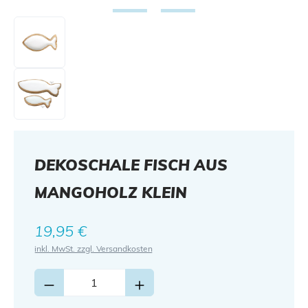
DEKOSCHALE FISCH AUS
MANGOHOLZ KLEIN
Regulärer Preis:
19,95 €
inkl. MwSt. zzgl. Versandkosten