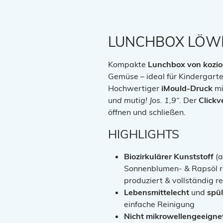
LUNCHBOX LÖW
Kompakte
Lunchbox von kozio
Gemüse – ideal für Kindergarte
Hochwertiger
iMould-Druck
mi
und mutig! Jos. 1,9“
. Der
Clickv
öffnen und schließen.
HIGHLIGHTS
Biozirkulärer Kunststoff
(a
Sonnenblumen- & Rapsöl r
produziert & vollständig r
Lebensmittelecht
und
spü
einfache Reinigung
Nicht mikrowellengeeigne