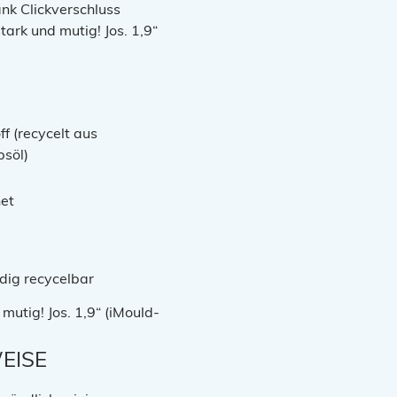
nk Clickverschluss
tark und mutig! Jos. 1,9“
ff (recycelt aus
söl)
et
ndig recycelbar
mutig! Jos. 1,9“ (iMould-
EISE