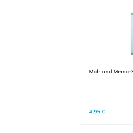
Mal- und Memo-
Regulärer Preis:
4,95 €