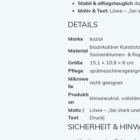
Stabil & alltagstauglich
da
Motiv & Text:
Löwe – „Sei s
DETAILS
Marke
koziol
biozirkulärer Kunststo
Material
Sonnenblumen- & Rap
Größe
15,1 × 10,8 × 6 cm
Pflege
spülmaschinengeeign
Mikrowe
nicht geeignet
lle
Produkti
klimaneutral, vollstä
on
Motiv /
Löwe – „Sei stark und 
Text
Druck)
SICHERHEIT & HINW