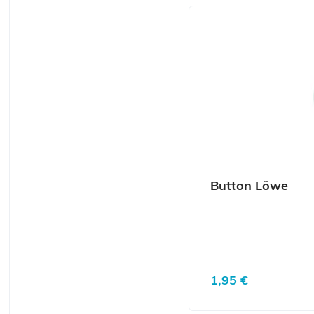
Button Löwe
Regulärer Preis:
1,95 €