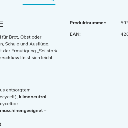
E
Produktnummer:
59
EAN:
42
l
für Brot, Obst oder
n, Schule und Ausflüge.
t der Ermutigung
„Sei stark
erschluss
lässt sich leicht
us entsorgtem
ecycelt),
klimaneutral
ecycelbar
lmaschinengeeignet
–
t