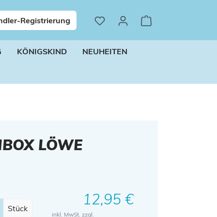
dler-Registrierung
G
KÖNIGSKIND
NEUHEITEN
HBOX LÖWE
Regulärer Preis:
12,95 €
Stück
inkl. MwSt. zzgl.