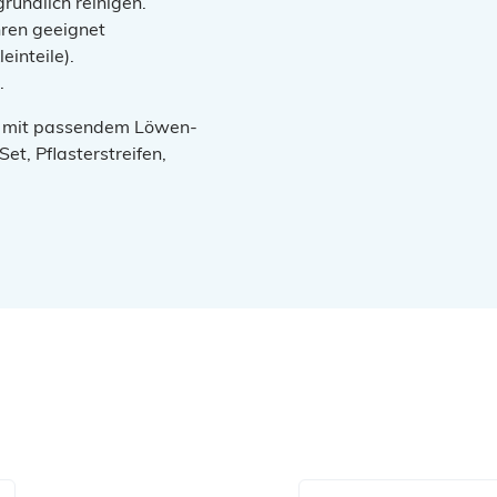
ründlich reinigen.
hren geeignet
einteile).
.
x mit passendem Löwen-
et, Pflasterstreifen,
Produktgalerie überspr