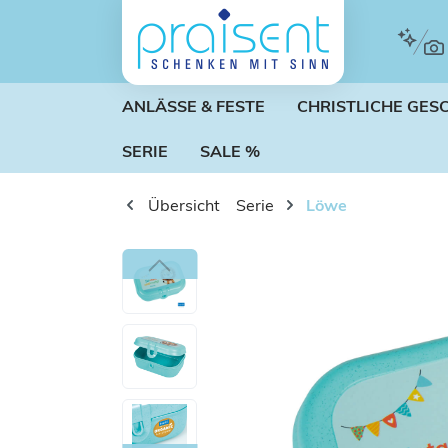
m Hauptinhalt springen
Zur Suche springen
Zur Hauptnavigation springen
ANLÄSSE & FESTE
CHRISTLICHE GES
SERIE
SALE %
Übersicht
Serie
Löwe
Bildergalerie überspringen