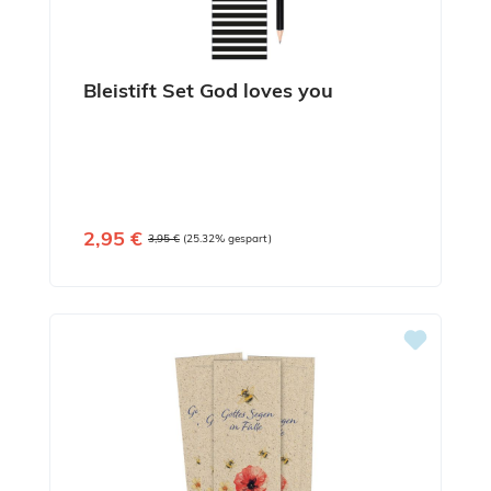
Bleistift Set God loves you
Verkaufspreis:
2,95 €
Regulärer Preis:
3,95 €
(25.32% gespart)