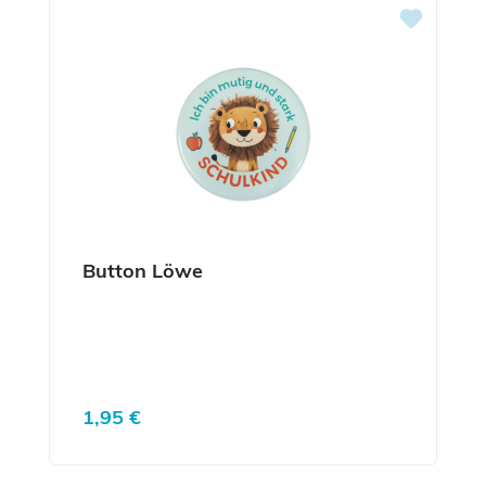
Button Löwe
Regulärer Preis:
1,95 €