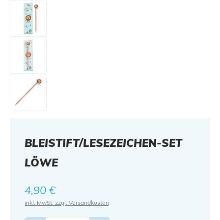
BLEISTIFT/LESEZEICHEN-SET
LÖWE
Regulärer Preis:
4,90 €
inkl. MwSt. zzgl. Versandkosten