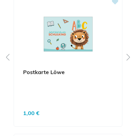
Postkarte Löwe
Regulärer Preis:
1,00 €