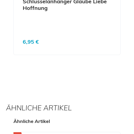
Schlüsselanhänger Glaube Liebe
Hoffnung
Regulärer Preis:
6,95 €
ÄHNLICHE ARTIKEL
Produktgalerie überspringen
Ähnliche Artikel