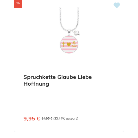
Rabatt
%
Spruchkette Glaube Liebe
Hoffnung
Verkaufspreis:
9,95 €
Regulärer Preis:
14,95 €
(33.44% gespart)