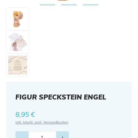
FIGUR SPECKSTEIN ENGEL
Regulärer Preis:
8,95 €
inkl. MwSt. zzgl. Versandkosten