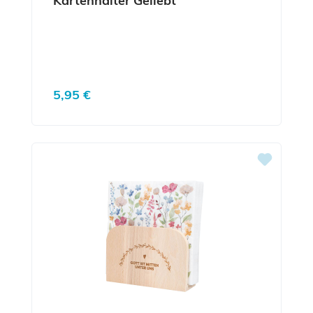
Kartenhalter Geliebt
Regulärer Preis:
5,95 €