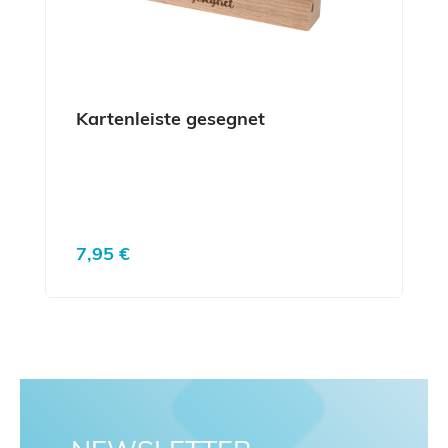
Kartenleiste gesegnet
Regulärer Preis:
7,95 €