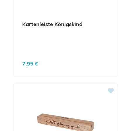
Kartenleiste Königskind
Regulärer Preis:
7,95 €