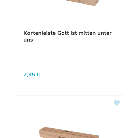
Kartenleiste Gott ist mitten unter
uns
Regulärer Preis:
7,95 €