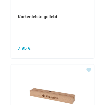
Kartenleiste geliebt
Regulärer Preis:
7,95 €