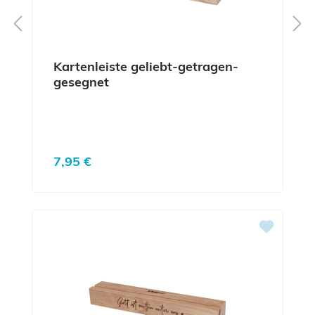
Kartenleiste geliebt-getragen-
gesegnet
Regulärer Preis:
7,95 €