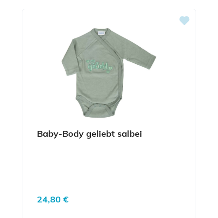
Baby-Body geliebt salbei
Regulärer Preis:
24,80 €