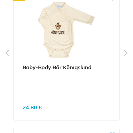
Baby-Body Bär Königskind
Regulärer Preis:
24,80 €