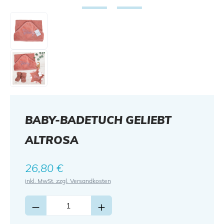
BABY-BADETUCH GELIEBT
ALTROSA
Regulärer Preis:
26,80 €
inkl. MwSt. zzgl. Versandkosten