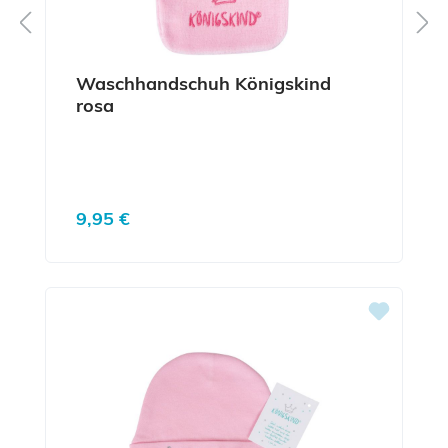
Waschhandschuh Königskind
rosa
Regulärer Preis:
9,95 €