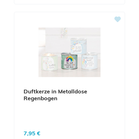
Duftkerze in Metalldose
Regenbogen
Regulärer Preis:
7,95 €