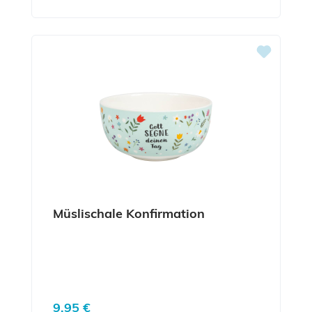
Müslischale Konfirmation
Regulärer Preis:
9,95 €