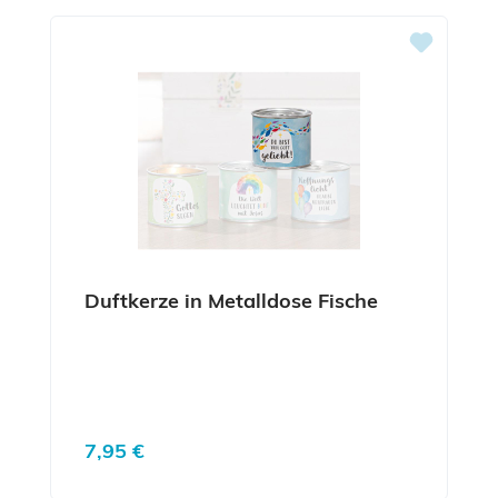
Duftkerze in Metalldose Fische
Regulärer Preis:
7,95 €