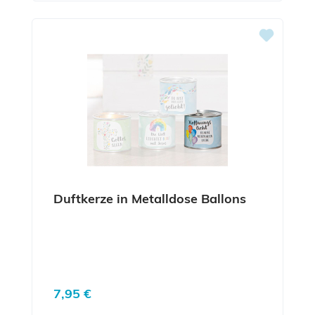
Duftkerze in Metalldose Ballons
Regulärer Preis:
7,95 €