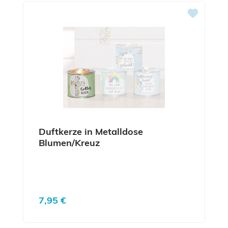
Duftkerze in Metalldose
Blumen/Kreuz
Regulärer Preis:
7,95 €