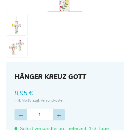
HÄNGER KREUZ GOTT
Regulärer Preis:
8,95 €
inkl. MwSt. zzgl. Versandkosten
Sofort versandfertig, Lieferzeit: 1-3 Tage