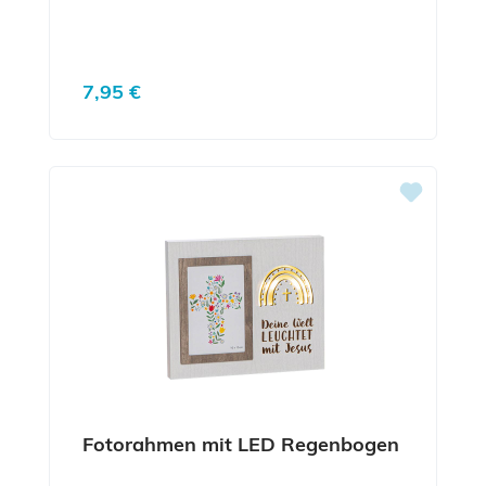
Regulärer Preis:
7,95 €
Fotorahmen mit LED Regenbogen