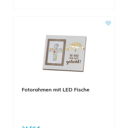
Fotorahmen mit LED Fische
Regulärer Preis: