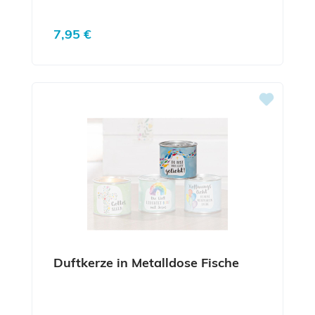
Regulärer Preis:
7,95 €
Duftkerze in Metalldose Fische