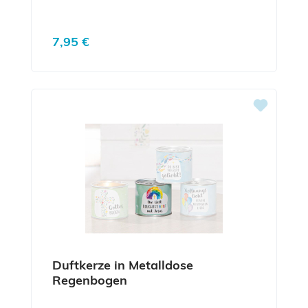
Regulärer Preis:
7,95 €
Duftkerze in Metalldose
Regenbogen