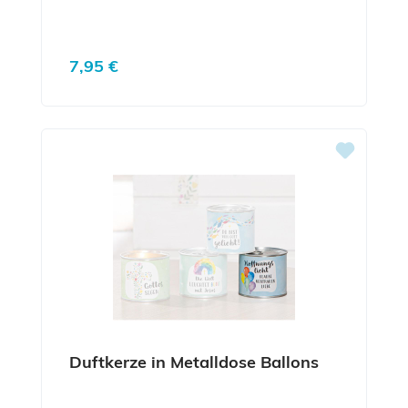
Regulärer Preis:
7,95 €
Duftkerze in Metalldose Ballons