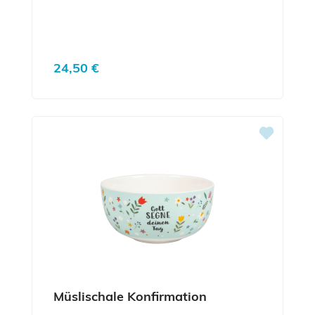
Regulärer Preis:
24,50 €
Müslischale Konfirmation