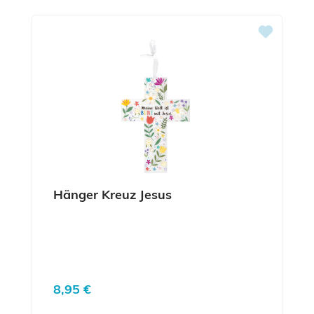
Produktgalerie überspringen
Hänger Kreuz Jesus
Regulärer Preis:
8,95 €