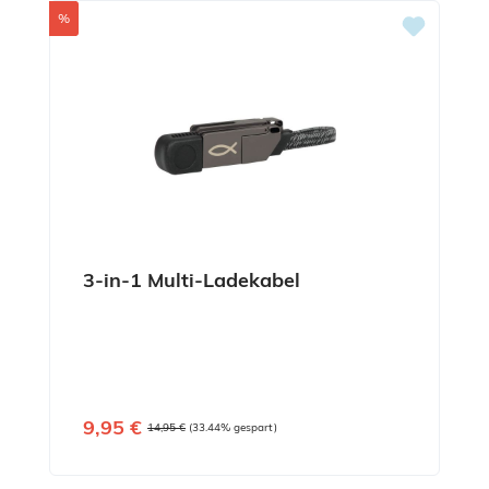
Rabatt
%
3-in-1 Multi-Ladekabel
Verkaufspreis:
9,95 €
Regulärer Preis:
14,95 €
(33.44% gespart)