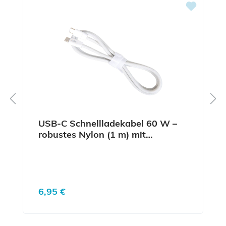
USB-C Schnellladekabel 60 W –
robustes Nylon (1 m) mit
Fischsymbol
Regulärer Preis:
6,95 €