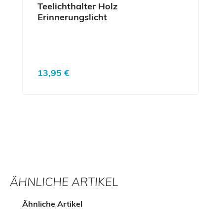
Teelichthalter Holz
Erinnerungslicht
Regulärer Preis:
13,95 €
ÄHNLICHE ARTIKEL
Produktgalerie überspringen
Ähnliche Artikel