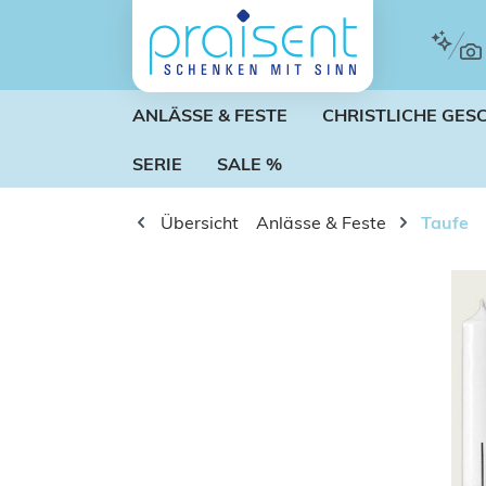
m Hauptinhalt springen
Zur Suche springen
Zur Hauptnavigation springen
ANLÄSSE & FESTE
CHRISTLICHE GES
SERIE
SALE %
Übersicht
Anlässe & Feste
Taufe
Bildergalerie überspringen