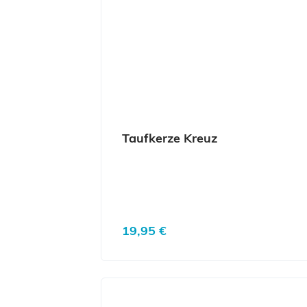
Taufkerze Kreuz
Regulärer Preis:
19,95 €