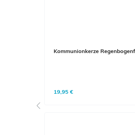
Kommunionkerze Regenbogenf
Regulärer Preis:
19,95 €