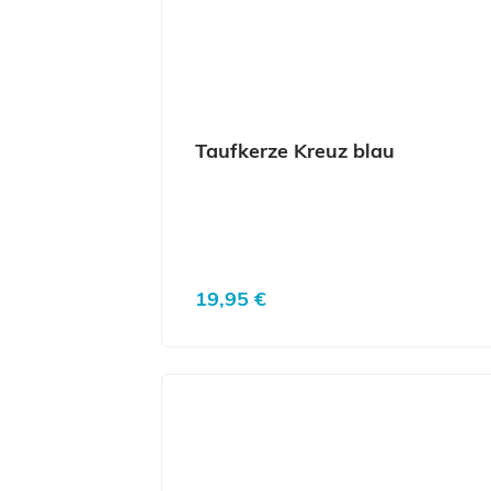
Taufkerze Kreuz blau
Regulärer Preis:
19,95 €