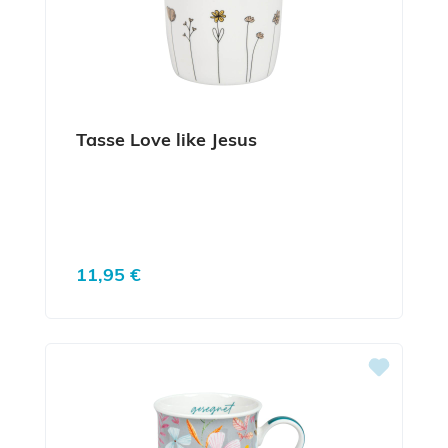
Tasse Love like Jesus
Regulärer Preis:
11,95 €