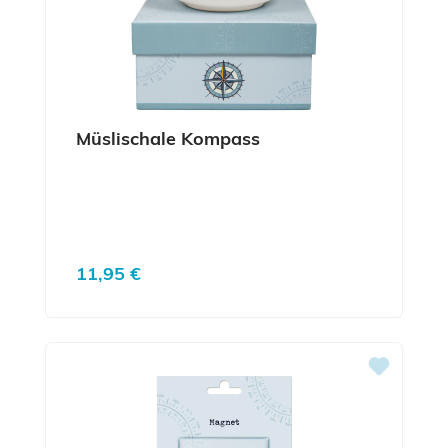
Müslischale Kompass
Regulärer Preis:
11,95 €