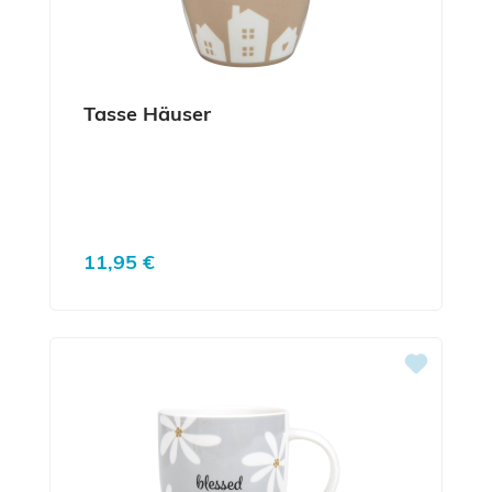
Tasse Häuser
Regulärer Preis:
11,95 €