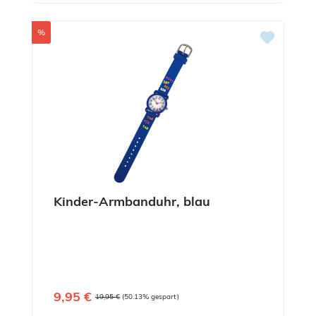
Rabatt
%
Kinder-Armbanduhr, blau
Verkaufspreis:
9,95 €
Regulärer Preis:
19,95 €
(50.13% gespart)