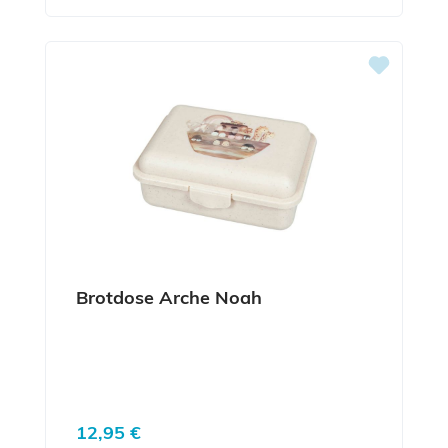
Brotdose Arche Noah
Regulärer Preis:
12,95 €