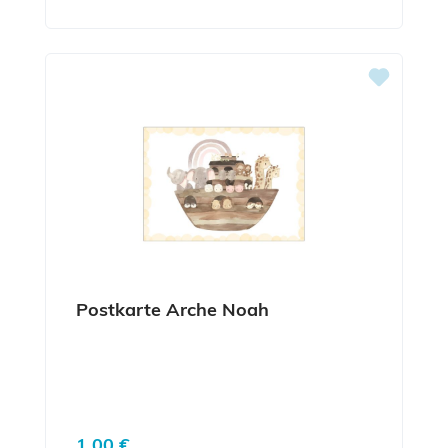
Postkarte Arche Noah
Regulärer Preis:
1,00 €