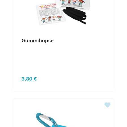
Gummihopse
Regulärer Preis:
3,80 €