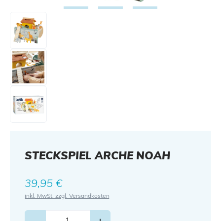
STECKSPIEL ARCHE NOAH
Regulärer Preis:
39,95 €
inkl. MwSt. zzgl. Versandkosten