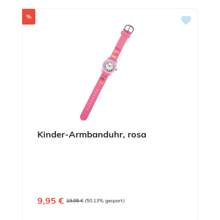
Rabatt
%
Kinder-Armbanduhr, rosa
Verkaufspreis:
9,95 €
Regulärer Preis:
19,95 €
(50.13% gespart)