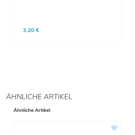
Regulärer Preis:
3,20 €
ÄHNLICHE ARTIKEL
Produktgalerie überspringen
Ähnliche Artikel