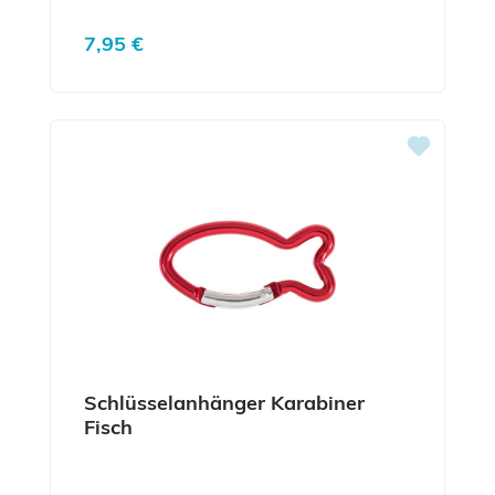
Regulärer Preis:
7,95 €
Schlüsselanhänger Karabiner
Fisch