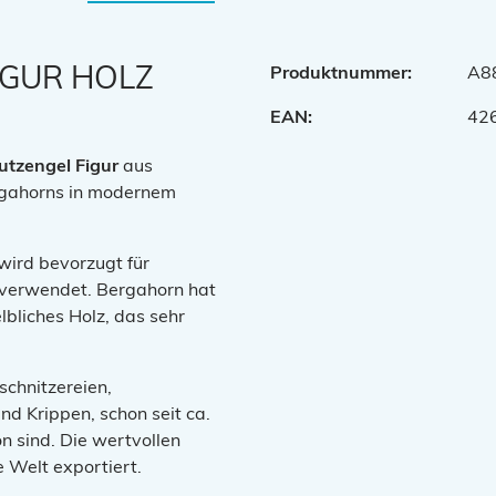
IGUR HOLZ
Produktnummer:
A8
EAN:
42
utzengel Figur
aus
gahorns in modernem
wird bevorzugt für
 verwendet. Bergahorn hat
lbliches Holz, das sehr
schnitzereien,
nd Krippen, schon seit ca.
n sind. Die wertvollen
 Welt exportiert.