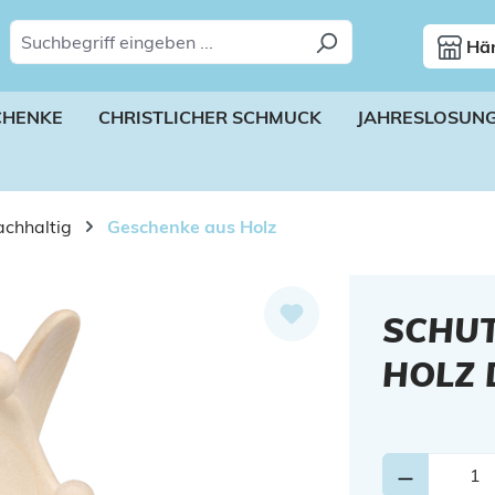
Hän
CHENKE
CHRISTLICHER SCHMUCK
JAHRESLOSUN
chhaltig
Geschenke aus Holz
SCHUT
HOLZ 