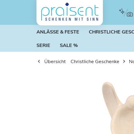
m Hauptinhalt springen
Zur Suche springen
Zur Hauptnavigation springen
ANLÄSSE & FESTE
CHRISTLICHE GES
SERIE
SALE %
Übersicht
Christliche Geschenke
Na
Bildergalerie überspringen