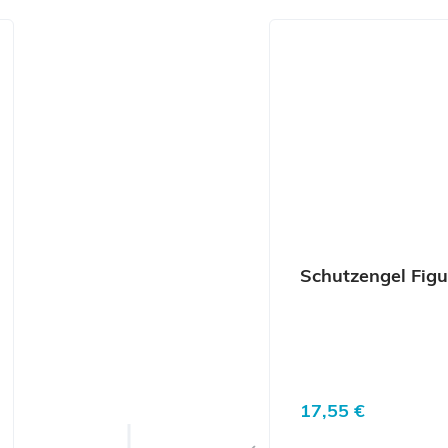
Produktgalerie überspr
Schutzengel Fig
Regulärer Preis:
17,55 €