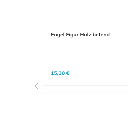
Engel Figur Holz betend
Regulärer Preis:
15,30 €