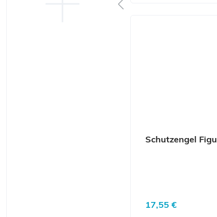
Schutzengel Figu
Regulärer Preis:
17,55 €