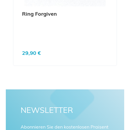
Ring Forgiven
Regulärer Preis:
29,90 €
NEWSLETTER
Abonnieren Sie den kostenlosen Praisent