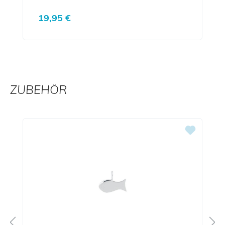
Regulärer Preis:
19,95 €
ZUBEHÖR
Produktgalerie überspringen