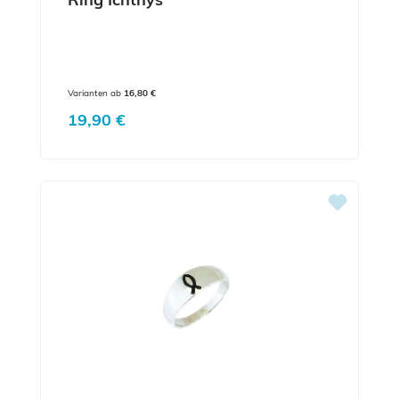
Varianten ab
16,80 €
Regulärer Preis:
19,90 €