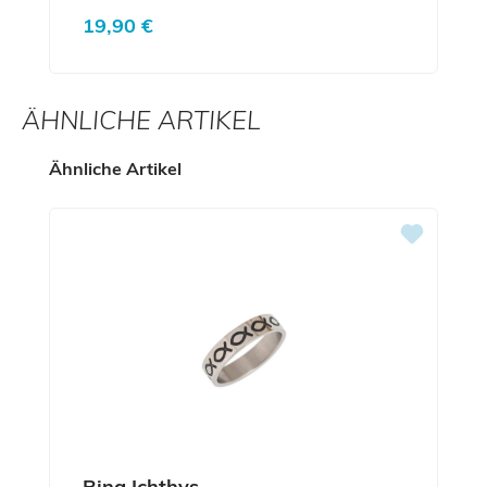
Regulärer Preis:
19,90 €
ÄHNLICHE ARTIKEL
Produktgalerie überspringen
Ähnliche Artikel
Ring Ichthys