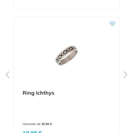
Ring Ichthys
Varianten ab
16,80 €
Regulärer Preis:
19,90 €