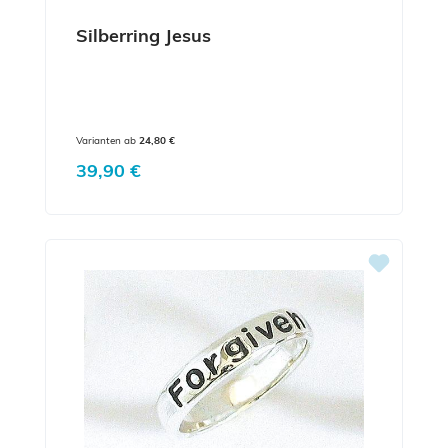
Silberring Jesus
Varianten ab
24,80 €
Regulärer Preis:
39,90 €