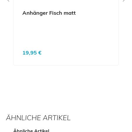
Anhänger Fisch matt
Regulärer Preis:
19,95 €
ÄHNLICHE ARTIKEL
Produktgalerie überspringen
Ähnliche Artikel