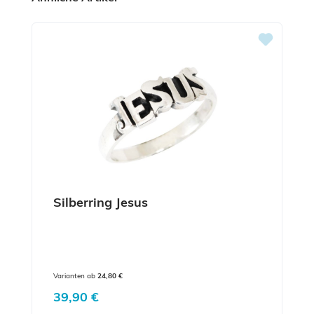
Silberring Jesus
Varianten ab
24,80 €
Regulärer Preis:
39,90 €