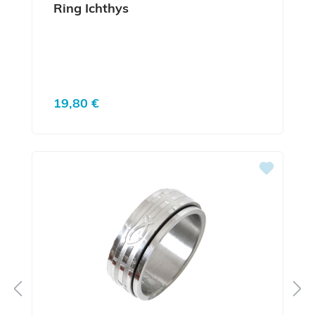
Ring Ichthys
Regulärer Preis:
19,80 €