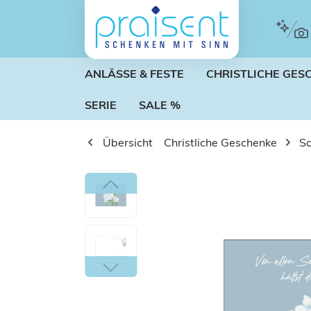
m Hauptinhalt springen
Zur Suche springen
Zur Hauptnavigation springen
ANLÄSSE & FESTE
CHRISTLICHE GES
SERIE
SALE %
Übersicht
Christliche Geschenke
S
Bildergalerie überspringen