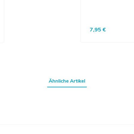
Regulärer Preis:
7,95 €
Ähnliche Artikel