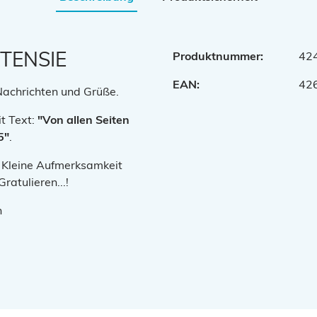
TENSIE
Produktnummer:
42
EAN:
42
 Nachrichten und Grüße.
t Text:
"Von allen Seiten
5"
.
g. Kleine Aufmerksamkeit
atulieren...!
n