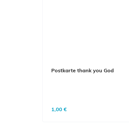
Postkarte thank you God
Regulärer Preis:
1,00 €