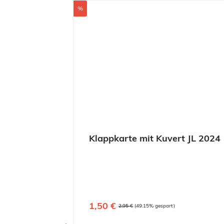
Rabatt
%
Klappkarte mit Kuvert JL 2024
Verkaufspreis:
1,50 €
Regulärer Preis:
2,95 €
(49.15% gespart)