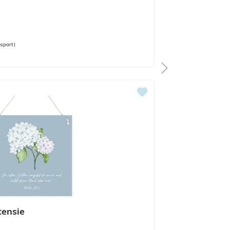
spart)
tensie