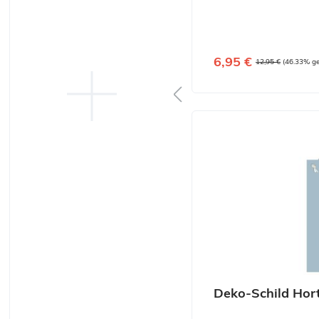
Verkaufspreis:
6,95 €
Regulärer Preis:
12,95 €
(46.33% ge
Deko-Schild Hor