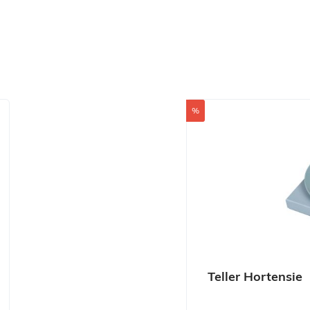
Produktgalerie überspr
Rabatt
%
Teller Hortensie