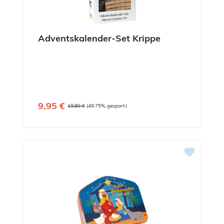
Adventskalender-Set Krippe
Verkaufspreis:
9,95 €
Regulärer Preis:
19,80 €
(49.75% gespart)