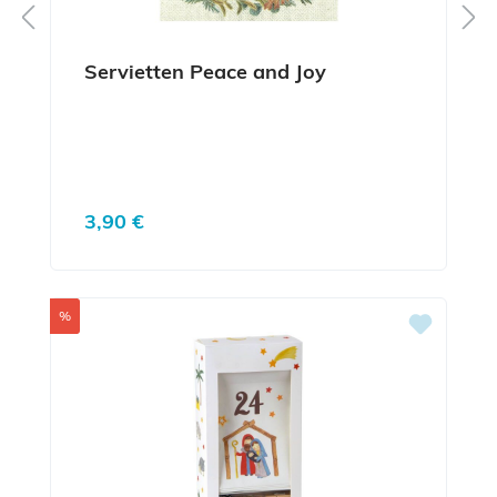
Servietten Peace and Joy
Regulärer Preis:
3,90 €
Rabatt
%