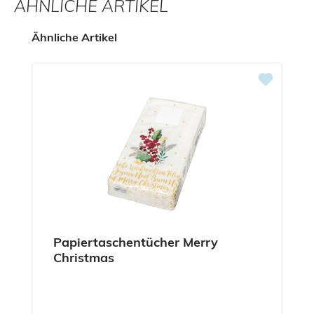
ÄHNLICHE ARTIKEL
Produktgalerie überspringen
Ähnliche Artikel
Papiertaschentücher Merry
Christmas