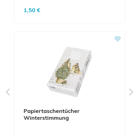
Regulärer Preis:
1,50 €
Papiertaschentücher
Winterstimmung