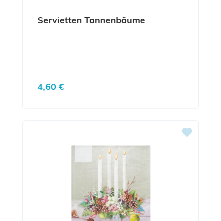
Servietten Tannenbäume
Regulärer Preis:
4,60 €