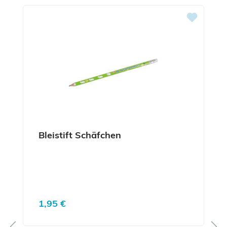
Bleistift Schäfchen
Regulärer Preis:
1,95 €