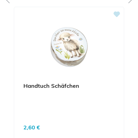
Handtuch Schäfchen
Regulärer Preis:
2,60 €