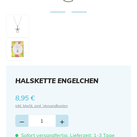
HALSKETTE ENGELCHEN
Regulärer Preis:
8,95 €
inkl. MwSt. zzgl. Versandkosten
Sofort versandfertig, Lieferzeit: 1-3 Tage