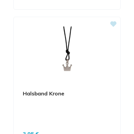
Halsband Krone
Regulärer Preis:
3,95 €