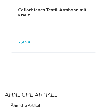
Geflochtenes Textil-Armband mit
Kreuz
Regulärer Preis:
7,45 €
ÄHNLICHE ARTIKEL
Produktgalerie überspringen
Ähnliche Artikel