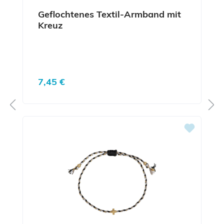
Geflochtenes Textil-Armband mit
Kreuz
Regulärer Preis:
7,45 €