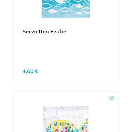
Servietten Fische
Regulärer Preis:
4,60 €