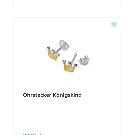
Ohrstecker Königskind
Regulärer Preis: