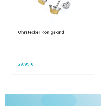
Ohrstecker Königskind
Regulärer Preis:
29,95 €