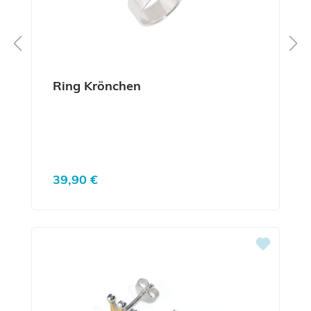
Ring Krönchen
Regulärer Preis:
39,90 €