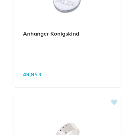
Anhänger Königskind
Regulärer Preis:
49,95 €