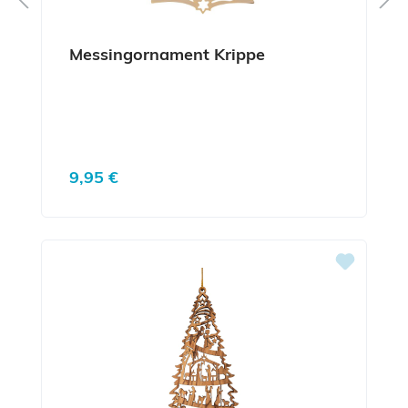
Messingornament Krippe
Regulärer Preis:
9,95 €