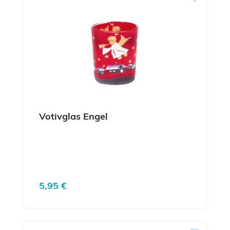
Votivglas Engel
Regulärer Preis:
5,95 €