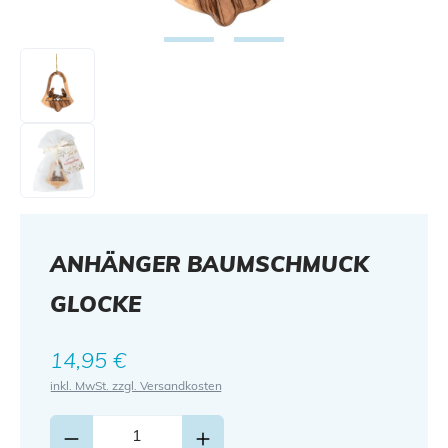
ANHÄNGER BAUMSCHMUCK
GLOCKE
Regulärer Preis:
14,95 €
inkl. MwSt. zzgl. Versandkosten