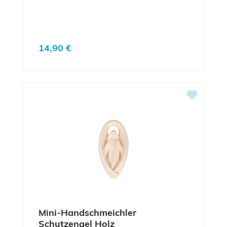
Regulärer Preis:
14,90 €
Mini-Handschmeichler
Schutzengel Holz