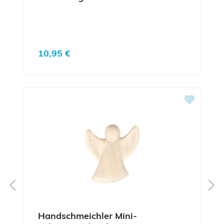
Regulärer Preis:
10,95 €
Handschmeichler Mini-