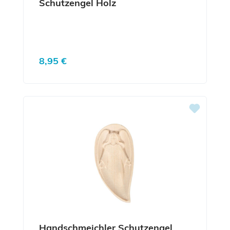
Schutzengel Holz
Regulärer Preis:
8,95 €
Handschmeichler Schutzengel