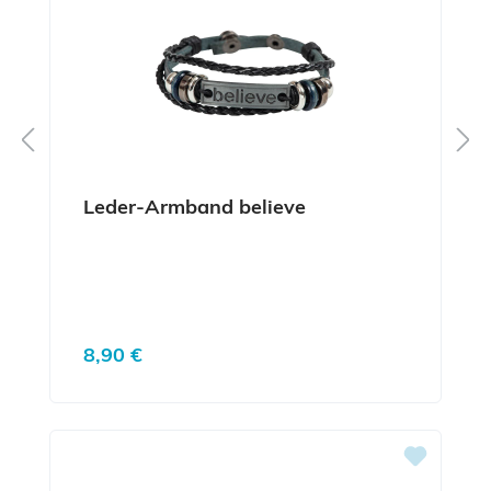
Leder-Armband believe
Regulärer Preis:
8,90 €