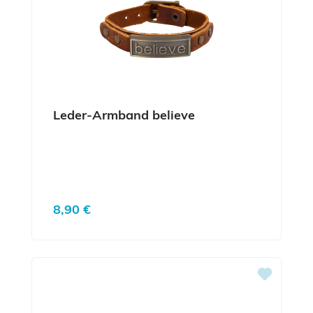
Leder-Armband believe
Regulärer Preis:
8,90 €