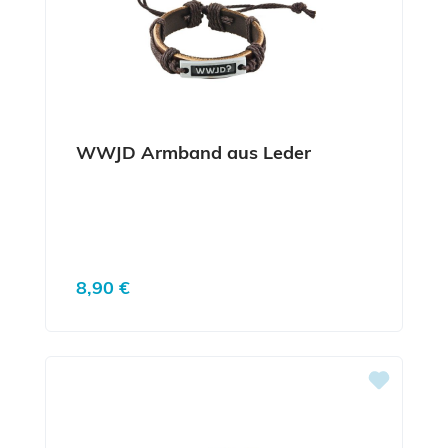
WWJD Armband aus Leder
Regulärer Preis:
8,90 €