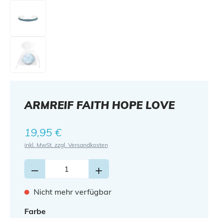
ARMREIF FAITH HOPE LOVE
Regulärer Preis:
19,95 €
inkl. MwSt. zzgl. Versandkosten
Nicht mehr verfügbar
auswählen
Farbe