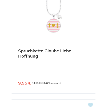
Spruchkette Glaube Liebe
Hoffnung
Verkaufspreis:
9,95 €
Regulärer Preis:
14,95 €
(33.44% gespart)