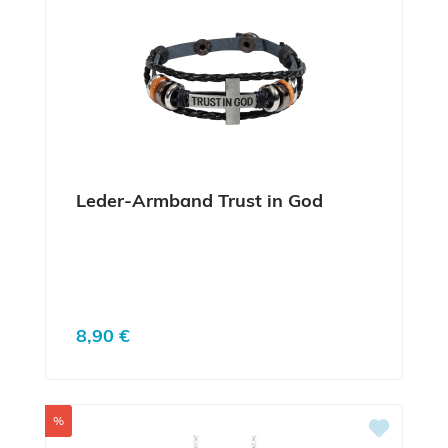
Leder-Armband Trust in God
Regulärer Preis:
8,90 €
Rabatt
%