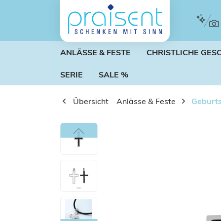
m Hauptinhalt springen
Zur Suche springen
Zur Hauptnavigation springen
ANLÄSSE & FESTE
CHRISTLICHE GES
SERIE
SALE %
Übersicht
Anlässe & Feste
Geburt
Bildergalerie überspringen