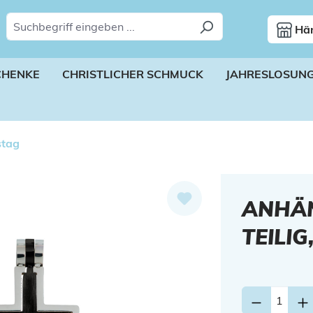
Hän
CHENKE
CHRISTLICHER SCHMUCK
JAHRESLOSUN
stag
ANHÄN
TEILI