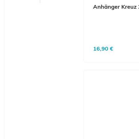
Anhänger Kreuz 2
Regulärer Preis:
16,90 €