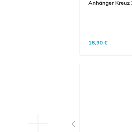
Anhänger Kreuz 2
Regulärer Preis:
16,90 €