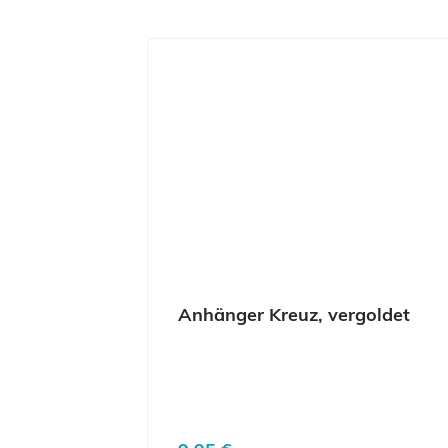
Produktgalerie überspringen
Anhänger Kreuz, vergoldet
Regulärer Preis: