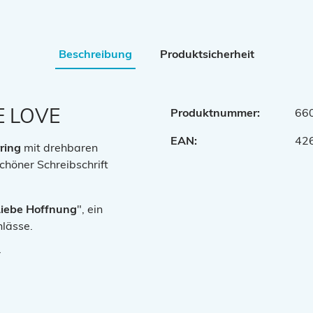
Beschreibung
Produktsicherheit
E LOVE
Produktnummer:
66
EAN:
42
rring
mit drehbaren
chöner Schreibschrift
Liebe Hoffnung
", ein
nlässe.
r