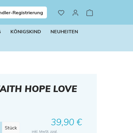
dler-Registrierung
G
KÖNIGSKIND
NEUHEITEN
FAITH HOPE LOVE
Regulärer Preis:
39,90 €
Stück
inkl. MwSt. zzgl.