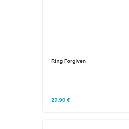
Ring Forgiven
Regulärer Preis:
29,90 €