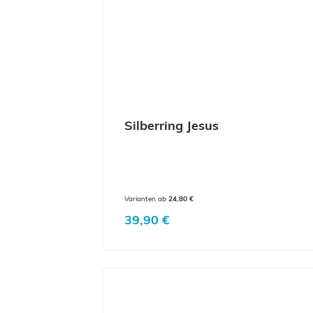
Silberring Jesus
Varianten ab
24,80 €
Regulärer Preis:
39,90 €