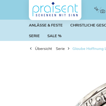
m Hauptinhalt springen
Zur Suche springen
Zur Hauptnavigation springen
ANLÄSSE & FESTE
CHRISTLICHE GES
SERIE
SALE %
Übersicht
Serie
Glaube Hoffnung 
Bildergalerie überspringen