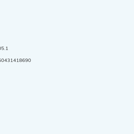
05.1
60431418690